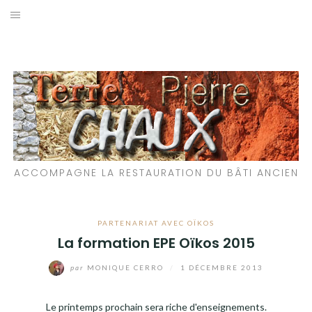
Aller
au
LES MATÉRIAUX QUE NOUS UTILISONS
contenu
LES PROCHAINS CHANTIERS
PARTICIPATIFS
CHANTIERS RÉALISÉS
ACCOMPAGNE LA RESTAURATION DU BÂTI ANCIEN
QUE PROPOSONS-NOUS ?
LES LIVRES
PARTENARIAT AVEC OÏKOS
La formation EPE Oïkos 2015
par
MONIQUE CERRO
/
1 DÉCEMBRE 2013
Le printemps prochain sera riche d'enseignements.