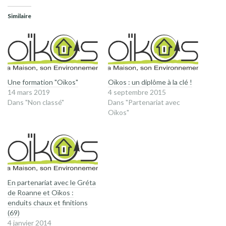
dans
dans
une
une
Similaire
nouvelle
nouvelle
fenêtre)
fenêtre)
Une formation "Oïkos"
Oïkos : un diplôme à la clé !
14 mars 2019
4 septembre 2015
Dans "Non classé"
Dans "Partenariat avec
Oïkos"
En partenariat avec le Gréta
de Roanne et Oïkos :
enduits chaux et finitions
(69)
4 janvier 2014