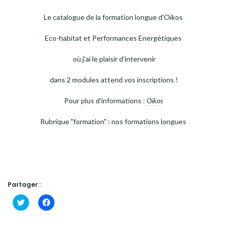
Le catalogue de la formation longue d'Oïkos
Eco-habitat et Performances Energétiques
où j'ai le plaisir d'intervenir
dans 2 modules attend vos inscriptions !
Pour plus d'informations :
Oïkos
Rubrique "formation" : nos formations longues
Partager :
Cliquez
Cliquez
pour
pour
partager
partager
sur
sur
Twitter(ouvre
Facebook(ouvre