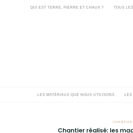
Aller
QUI EST TERRE, PIERRE ET CHAUX ?
TOUS LES
au
LES MATÉRIAUX QUE NOUS UTILISONS
contenu
LES PROCHAINS CHANTIERS
PARTICIPATIFS
CHANTIERS RÉALISÉS
QUE PROPOSONS-NOUS ?
LES LIVRES
LES MATÉRIAUX QUE NOUS UTILISONS
LES
CHANTIERS
Chantier réalisé: les ma