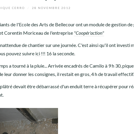
IQUE CERRO
/
28 NOVEMBRE 2012
iants de l'Ecole des Arts de Bellecour ont un module de gestion de
 et Corentin Moriceau de l'entreprise
"Coopér'action"
inattendue de chantier sur une journée. C'est ainsi qu'il ont investi 
cous pouvez suivre
ici
!!! 16 la seconde.
temps a tourné à la pluie... Arrivée encadrés de Camilo à 9 h 30, piqu
e leur donner les consignes, il restait en gros, 4 h de travail effectif
éplâtré devait être débarrassé d'un enduit terre à récupérer pour ré
t.