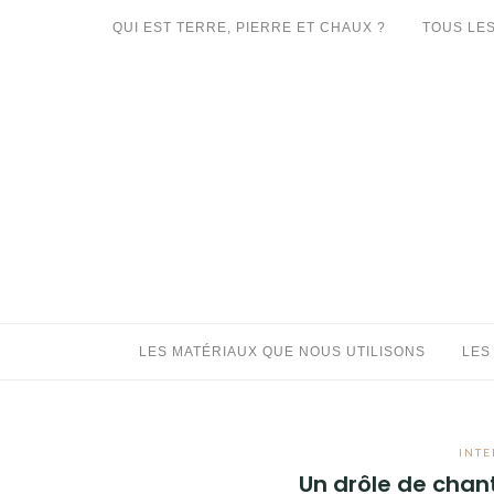
Aller
QUI EST TERRE, PIERRE ET CHAUX ?
TOUS LES
au
LES MATÉRIAUX QUE NOUS UTILISONS
contenu
LES PROCHAINS CHANTIERS
PARTICIPATIFS
CHANTIERS RÉALISÉS
QUE PROPOSONS-NOUS ?
LES LIVRES
LES MATÉRIAUX QUE NOUS UTILISONS
LES
INTE
Un drôle de chanti