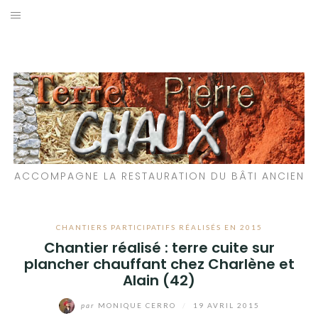
Aller
au
LES MATÉRIAUX QUE NOUS UTILISONS
contenu
LES PROCHAINS CHANTIERS
PARTICIPATIFS
CHANTIERS RÉALISÉS
ACCOMPAGNE LA RESTAURATION DU BÂTI ANCIEN
QUE PROPOSONS-NOUS ?
LES LIVRES
CHANTIERS PARTICIPATIFS RÉALISÉS EN 2015
Chantier réalisé : terre cuite sur
plancher chauffant chez Charlène et
Alain (42)
par
MONIQUE CERRO
/
19 AVRIL 2015