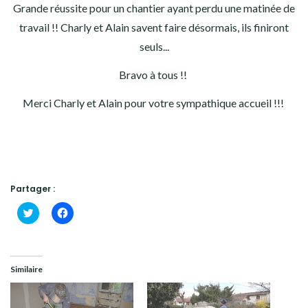
Grande réussite pour un chantier ayant perdu une matinée de
travail !! Charly et Alain savent faire désormais, ils finiront
seuls...
Bravo à tous !!
Merci Charly et Alain pour votre sympathique accueil !!!
Partager :
Cliquez
Cliquez
pour
pour
partager
partager
sur
sur
Twitter(ouvre
Facebook(ouvre
dans
dans
une
une
Similaire
nouvelle
nouvelle
fenêtre)
fenêtre)