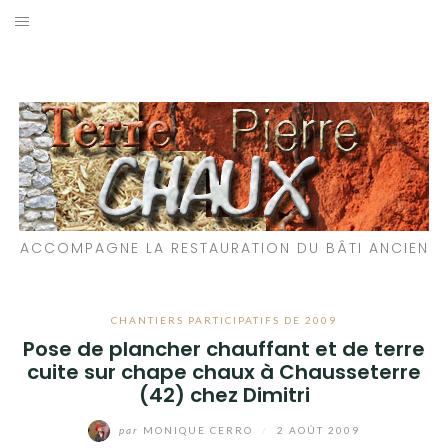
Aller
au
LES MATÉRIAUX QUE NOUS UTILISONS
contenu
LES PROCHAINS CHANTIERS
PARTICIPATIFS
CHANTIERS RÉALISÉS
ACCOMPAGNE LA RESTAURATION DU BÂTI ANCIEN
QUE PROPOSONS-NOUS ?
LES LIVRES
CHANTIERS PARTICIPATIFS DE 2009
Pose de plancher chauffant et de terre
cuite sur chape chaux à Chausseterre
(42) chez Dimitri
par
MONIQUE CERRO
/
2 AOÛT 2009