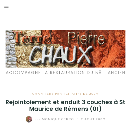
Aller
au
LES MATÉRIAUX QUE NOUS UTILISONS
contenu
LES PROCHAINS CHANTIERS
PARTICIPATIFS
CHANTIERS RÉALISÉS
ACCOMPAGNE LA RESTAURATION DU BÂTI ANCIEN
QUE PROPOSONS-NOUS ?
LES LIVRES
CHANTIERS PARTICIPATIFS DE 2009
Rejointoiement et enduit 3 couches à St
Maurice de Rémens (01)
par
MONIQUE CERRO
/
2 AOÛT 2009