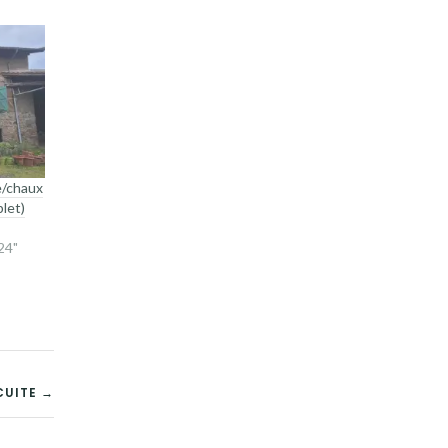
le/chaux
let)
24"
CUITE →