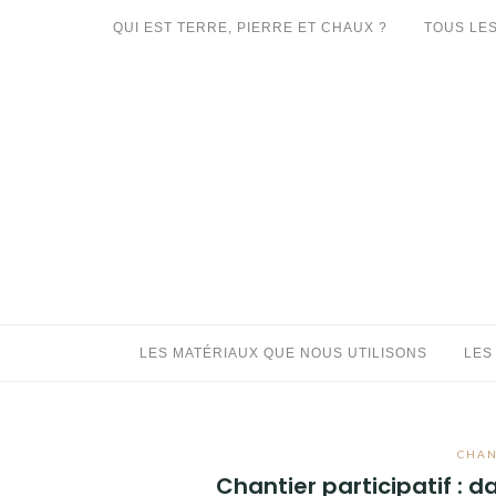
Aller
QUI EST TERRE, PIERRE ET CHAUX ?
TOUS LES
au
LES MATÉRIAUX QUE NOUS UTILISONS
contenu
LES PROCHAINS CHANTIERS
PARTICIPATIFS
CHANTIERS RÉALISÉS
QUE PROPOSONS-NOUS ?
LES LIVRES
LES MATÉRIAUX QUE NOUS UTILISONS
LES
CHAN
Chantier participatif : 