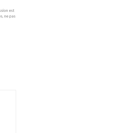
ssion est
es, ne pas