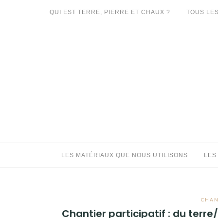
Aller
QUI EST TERRE, PIERRE ET CHAUX ?
TOUS LES
au
LES MATÉRIAUX QUE NOUS UTILISONS
contenu
LES PROCHAINS CHANTIERS
PARTICIPATIFS
CHANTIERS RÉALISÉS
QUE PROPOSONS-NOUS ?
LES LIVRES
LES MATÉRIAUX QUE NOUS UTILISONS
LES
CHAN
Chantier participatif : du terre