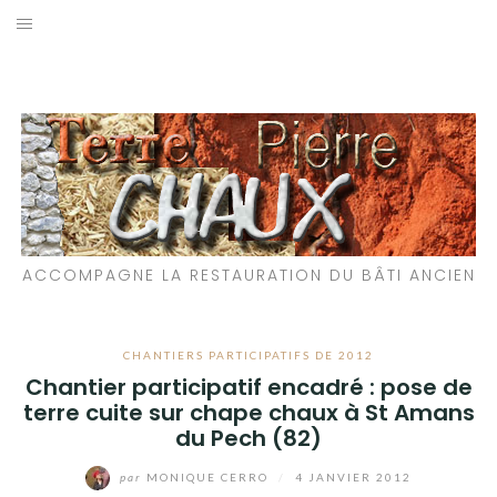
Aller
au
LES MATÉRIAUX QUE NOUS UTILISONS
contenu
LES PROCHAINS CHANTIERS
PARTICIPATIFS
CHANTIERS RÉALISÉS
ACCOMPAGNE LA RESTAURATION DU BÂTI ANCIEN
QUE PROPOSONS-NOUS ?
LES LIVRES
CHANTIERS PARTICIPATIFS DE 2012
Chantier participatif encadré : pose de
terre cuite sur chape chaux à St Amans
du Pech (82)
par
MONIQUE CERRO
/
4 JANVIER 2012