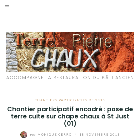
Aller
au
LES MATÉRIAUX QUE NOUS UTILISONS
contenu
LES PROCHAINS CHANTIERS
PARTICIPATIFS
CHANTIERS RÉALISÉS
ACCOMPAGNE LA RESTAURATION DU BÂTI ANCIEN
QUE PROPOSONS-NOUS ?
LES LIVRES
CHANTIERS PARTICIPATIFS DE 2015
Chantier participatif encadré : pose de
terre cuite sur chape chaux à St Just
(01)
par
MONIQUE CERRO
/
18 NOVEMBRE 2013