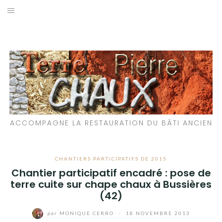
Aller
au
LES MATÉRIAUX QUE NOUS UTILISONS
contenu
LES PROCHAINS CHANTIERS
PARTICIPATIFS
CHANTIERS RÉALISÉS
ACCOMPAGNE LA RESTAURATION DU BÂTI ANCIEN
QUE PROPOSONS-NOUS ?
LES LIVRES
CHANTIERS PARTICIPATIFS DE 2015
Chantier participatif encadré : pose de
terre cuite sur chape chaux à Bussières
(42)
par
MONIQUE CERRO
/
18 NOVEMBRE 2013