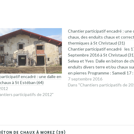
Chantier participatif encadré : une 
chaux, des enduits chaux et correc
thermiques à St Christaud (31)
Chantier participatif encadré les 1
Septembre 2016 à St Christaud (31
Selwa et Yves Dalle en béton de ch
enduits divers terre et/ou chaux su
en pierres Programme : Samedi 17 :
participatif encadré : une dalle en
accueil 9h : point technique 10h :
7 septembre 2016
chaux à St Estéban (64)
fabrication des enduits 10h…
Dans "Chantiers participatifs de 20
 2012
ntiers participatifs de 2012"
 BÉTON DE CHAUX À MOREZ (39)