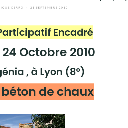
IQUE CERRO
/
21 SEPTEMBRE 2010
Participatif Encadré
t 24 Octobre 2010
énia , à Lyon (8°)
n béton de chaux