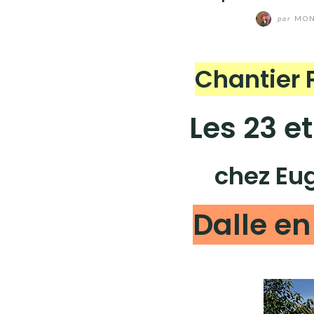
par
MON
Chantier 
Les 23 e
chez Eug
Dalle e