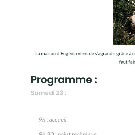
La maison d'Eugénia vient de s'agrandir grâce à u
faut fai
Programme :
Samedi 23 :
9h : accueil
9h 30 : point technique