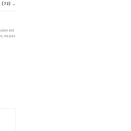
 (72) →
ssion est
es, ne pas