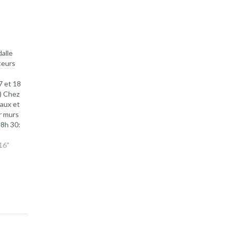
dalle
teurs
7 et 18
) Chez
aux et
r murs
 8h 30:
16"