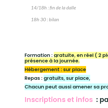
14/18h : fin de la dalle
18h 30 : bilan
Formation :
gratuite, en réel ( 2 p
présence à la journée.
Hébergement : sur place
Repas :
gratuits, sur place,
Chacun peut aussi amener sa pro
Inscriptions et infos
: p