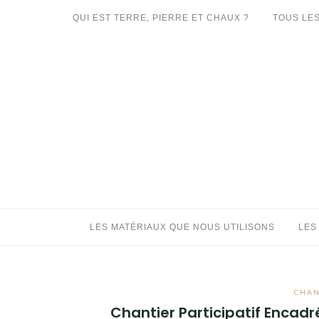
Aller
QUI EST TERRE, PIERRE ET CHAUX ?
TOUS LES
au
LES MATÉRIAUX QUE NOUS UTILISONS
contenu
LES PROCHAINS CHANTIERS
PARTICIPATIFS
CHANTIERS RÉALISÉS
QUE PROPOSONS-NOUS ?
LES LIVRES
LES MATÉRIAUX QUE NOUS UTILISONS
LES
CHAN
Chantier Participatif Encadr