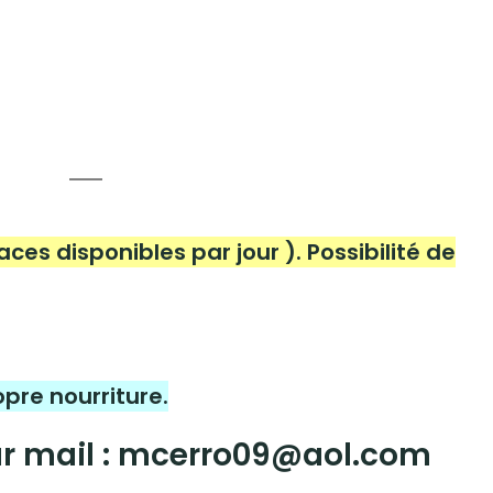
laces disponibles par jour ). Possibilité de
pre nourriture.
ar mail : mcerro09@aol.com