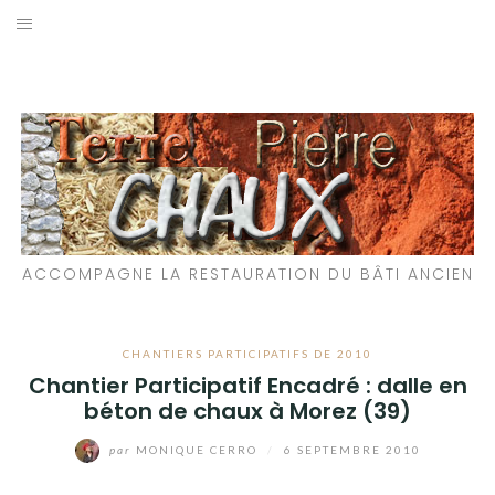
Aller
au
LES MATÉRIAUX QUE NOUS UTILISONS
contenu
LES PROCHAINS CHANTIERS
PARTICIPATIFS
CHANTIERS RÉALISÉS
ACCOMPAGNE LA RESTAURATION DU BÂTI ANCIEN
QUE PROPOSONS-NOUS ?
LES LIVRES
CHANTIERS PARTICIPATIFS DE 2010
Chantier Participatif Encadré : dalle en
béton de chaux à Morez (39)
par
MONIQUE CERRO
/
6 SEPTEMBRE 2010