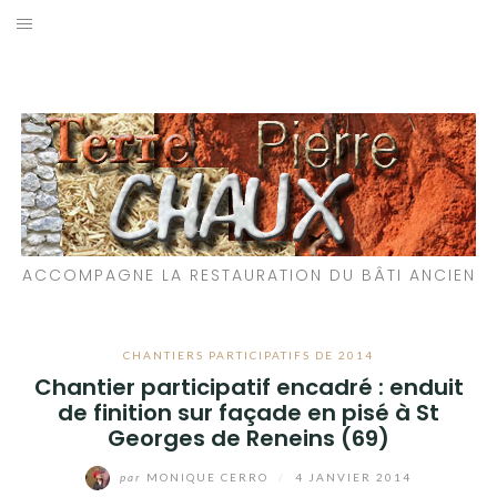
Aller
au
LES MATÉRIAUX QUE NOUS UTILISONS
contenu
LES PROCHAINS CHANTIERS
PARTICIPATIFS
CHANTIERS RÉALISÉS
ACCOMPAGNE LA RESTAURATION DU BÂTI ANCIEN
QUE PROPOSONS-NOUS ?
LES LIVRES
CHANTIERS PARTICIPATIFS DE 2014
Chantier participatif encadré : enduit
de finition sur façade en pisé à St
Georges de Reneins (69)
par
MONIQUE CERRO
/
4 JANVIER 2014