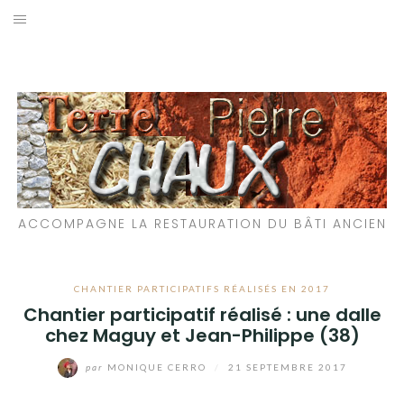
Aller
au
LES MATÉRIAUX QUE NOUS UTILISONS
contenu
LES PROCHAINS CHANTIERS
PARTICIPATIFS
CHANTIERS RÉALISÉS
ACCOMPAGNE LA RESTAURATION DU BÂTI ANCIEN
QUE PROPOSONS-NOUS ?
LES LIVRES
CHANTIER PARTICIPATIFS RÉALISÉS EN 2017
Chantier participatif réalisé : une dalle
chez Maguy et Jean-Philippe (38)
par
MONIQUE CERRO
/
21 SEPTEMBRE 2017