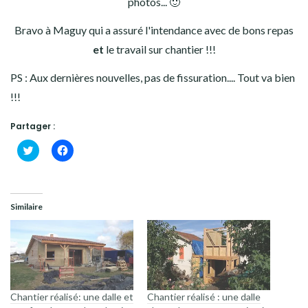
photos... 🙂
Bravo à Maguy qui a assuré l'intendance avec de bons repas
et
le travail sur chantier !!!
PS : Aux dernières nouvelles, pas de fissuration.... Tout va bien
!!!
Partager :
Cliquez
Cliquez
pour
pour
partager
partager
sur
sur
Twitter(ouvre
Facebook(ouvre
dans
dans
une
une
Similaire
nouvelle
nouvelle
fenêtre)
fenêtre)
Chantier réalisé: une dalle et
Chantier réalisé : une dalle