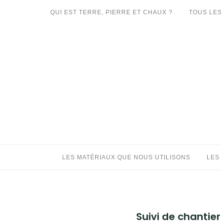
Aller
QUI EST TERRE, PIERRE ET CHAUX ?
TOUS LES
au
LES MATÉRIAUX QUE NOUS UTILISONS
contenu
LES PROCHAINS CHANTIERS
PARTICIPATIFS
CHANTIERS RÉALISÉS
QUE PROPOSONS-NOUS ?
LES LIVRES
LES MATÉRIAUX QUE NOUS UTILISONS
LES
Suivi de chantier