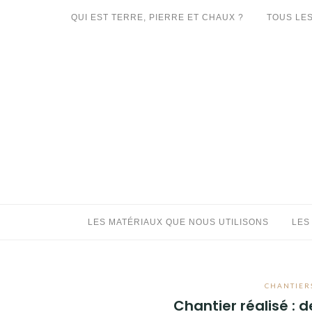
Aller
QUI EST TERRE, PIERRE ET CHAUX ?
TOUS LES
au
LES MATÉRIAUX QUE NOUS UTILISONS
contenu
LES PROCHAINS CHANTIERS
PARTICIPATIFS
CHANTIERS RÉALISÉS
QUE PROPOSONS-NOUS ?
LES LIVRES
LES MATÉRIAUX QUE NOUS UTILISONS
LES
CHANTIERS
Chantier réalisé : 