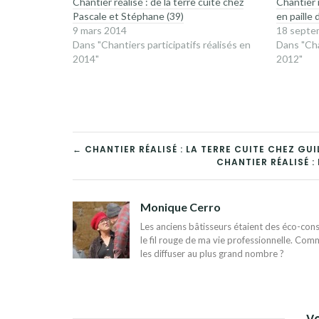
Chantier réalisé : de la terre cuite chez
Chantier 
Pascale et Stéphane (39)
en paille
9 mars 2014
18 septe
Dans "Chantiers participatifs réalisés en
Dans "Cha
2014"
2012"
NAVIGATION
← CHANTIER RÉALISÉ : LA TERRE CUITE CHEZ GUI
CHANTIER RÉALISÉ 
DE
L’ARTICLE
Monique Cerro
Les anciens bâtisseurs étaient des éco-const
le fil rouge de ma vie professionnelle. Comm
les diffuser au plus grand nombre ?
Vo