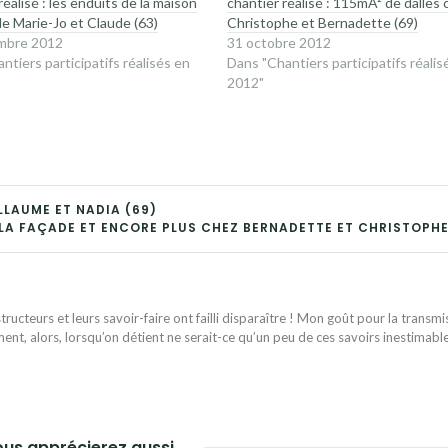
réalisé : les enduits de la maison
chantier réalisé : 115mÂ² de dalles 
 de Marie-Jo et Claude (63)
Christophe et Bernadette (69)
mbre 2012
31 octobre 2012
ntiers participatifs réalisés en
Dans "Chantiers participatifs réalis
2012"
LLAUME ET NADIA (69)
: LA FAÇADE ET ENCORE PLUS CHEZ BERNADETTE ET CHRISTOPHE
ructeurs et leurs savoir-faire ont failli disparaître ! Mon goût pour la transmi
ent, alors, lorsqu’on détient ne serait-ce qu’un peu de ces savoirs inestimabl
us apprécierez aussi