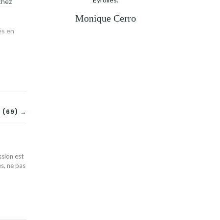
chez
Monique Cerro
és en
 (69) →
ssion est
es, ne pas