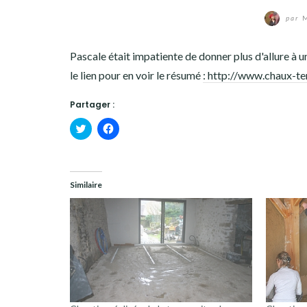
par
M
Pascale était impatiente de donner plus d'allure à u
le lien pour en voir le résumé
: http://www.chaux-te
Partager :
Cliquez
Cliquez
pour
pour
partager
partager
sur
sur
Twitter(ouvre
Facebook(ouvre
dans
dans
une
une
Similaire
nouvelle
nouvelle
fenêtre)
fenêtre)