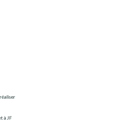
réaliser
t à JF