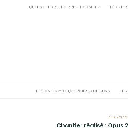
Aller
QUI EST TERRE, PIERRE ET CHAUX ?
TOUS LES
au
LES MATÉRIAUX QUE NOUS UTILISONS
contenu
LES PROCHAINS CHANTIERS
PARTICIPATIFS
CHANTIERS RÉALISÉS
QUE PROPOSONS-NOUS ?
LES LIVRES
LES MATÉRIAUX QUE NOUS UTILISONS
LES
CHANTIERS
Chantier réalisé : Opus 