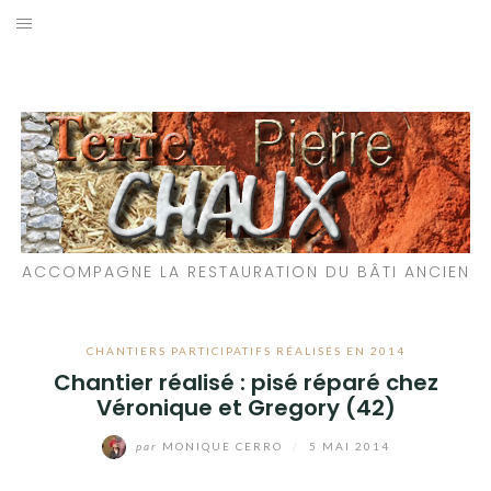
Aller
au
LES MATÉRIAUX QUE NOUS UTILISONS
contenu
LES PROCHAINS CHANTIERS
PARTICIPATIFS
CHANTIERS RÉALISÉS
ACCOMPAGNE LA RESTAURATION DU BÂTI ANCIEN
QUE PROPOSONS-NOUS ?
LES LIVRES
CHANTIERS PARTICIPATIFS RÉALISÉS EN 2014
Chantier réalisé : pisé réparé chez
Véronique et Gregory (42)
par
MONIQUE CERRO
/
5 MAI 2014