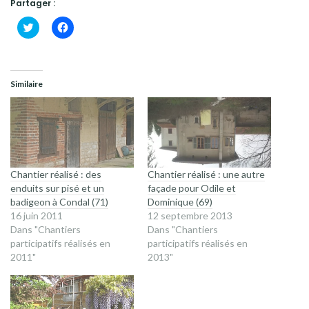
Partager :
Cliquez
Cliquez
pour
pour
partager
partager
sur
sur
Twitter(ouvre
Facebook(ouvre
dans
dans
une
une
Similaire
nouvelle
nouvelle
fenêtre)
fenêtre)
Chantier réalisé : des
Chantier réalisé : une autre
enduits sur pisé et un
façade pour Odile et
badigeon à Condal (71)
Dominique (69)
16 juin 2011
12 septembre 2013
Dans "Chantiers
Dans "Chantiers
participatifs réalisés en
participatifs réalisés en
2011"
2013"