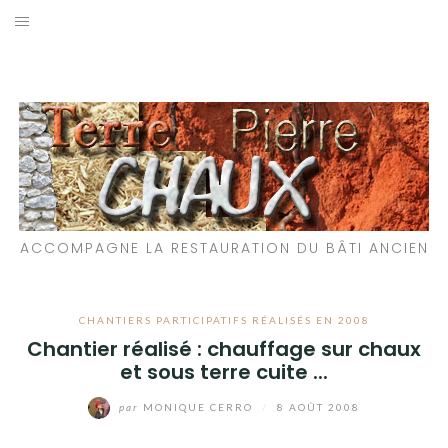
Aller
au
LES MATÉRIAUX QUE NOUS UTILISONS
contenu
LES PROCHAINS CHANTIERS
PARTICIPATIFS
CHANTIERS RÉALISÉS
ACCOMPAGNE LA RESTAURATION DU BÂTI ANCIEN
QUE PROPOSONS-NOUS ?
LES LIVRES
CHANTIERS PARTICIPATIFS RÉALISÉS EN 2008
Chantier réalisé : chauffage sur chaux
et sous terre cuite ...
par
MONIQUE CERRO
/
8 AOÛT 2008