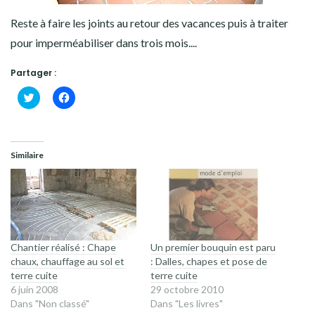
Reste à faire les joints au retour des vacances puis à traiter
pour imperméabiliser dans trois mois....
Partager :
Cliquez
Cliquez
pour
pour
partager
partager
sur
sur
Twitter(ouvre
Facebook(ouvre
dans
dans
une
une
Similaire
nouvelle
nouvelle
fenêtre)
fenêtre)
Chantier réalisé : Chape
Un premier bouquin est paru
chaux, chauffage au sol et
: Dalles, chapes et pose de
terre cuite
terre cuite
6 juin 2008
29 octobre 2010
Dans "Non classé"
Dans "Les livres"