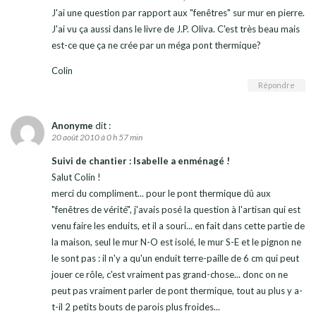
J'ai une question par rapport aux "fenêtres" sur mur en pierre.
J'ai vu ça aussi dans le livre de J.P. Oliva. C'est très beau mais
est-ce que ça ne crée par un méga pont thermique?
Colin
Répondre
Anonyme
dit :
20 août 2010 à 0 h 57 min
Suivi de chantier : Isabelle a enménagé !
Salut Colin !
merci du compliment... pour le pont thermique dû aux
"fenêtres de vérité", j'avais posé la question à l'artisan qui est
venu faire les enduits, et il a souri... en fait dans cette partie de
la maison, seul le mur N-O est isolé, le mur S-E et le pignon ne
le sont pas : il n'y a qu'un enduit terre-paille de 6 cm qui peut
jouer ce rôle, c'est vraiment pas grand-chose... donc on ne
peut pas vraiment parler de pont thermique, tout au plus y a-
t-il 2 petits bouts de parois plus froides...