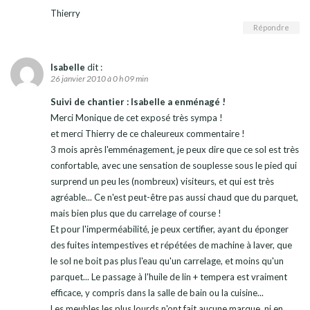
Thierry
Répondre
Isabelle
dit :
26 janvier 2010 à 0 h 09 min
Suivi de chantier : Isabelle a enménagé !
Merci Monique de cet exposé très sympa !
et merci Thierry de ce chaleureux commentaire !
3 mois après l'emménagement, je peux dire que ce sol est très
confortable, avec une sensation de souplesse sous le pied qui
surprend un peu les (nombreux) visiteurs, et qui est très
agréable... Ce n'est peut-être pas aussi chaud que du parquet,
mais bien plus que du carrelage of course !
Et pour l'imperméabilité, je peux certifier, ayant du éponger
des fuites intempestives et répétées de machine à laver, que
le sol ne boit pas plus l'eau qu'un carrelage, et moins qu'un
parquet... Le passage à l'huile de lin + tempera est vraiment
efficace, y compris dans la salle de bain ou la cuisine...
Les meubles les plus lourds n'ont fait aucune marque, ni en