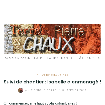
Aller
au
LES MATÉRIAUX QUE NOUS UTILISONS
contenu
LES PROCHAINS CHANTIERS
PARTICIPATIFS
CHANTIERS RÉALISÉS
ACCOMPAGNE LA RESTAURATION DU BÂTI ANCIEN
QUE PROPOSONS-NOUS ?
LES LIVRES
SUIVI DE CHANTIERS
Suivi de chantier : Isabelle a enménagé !
par
MONIQUE CERRO
/
3 JANVIER 2010
On commence par le haut ? Jolis colombages !