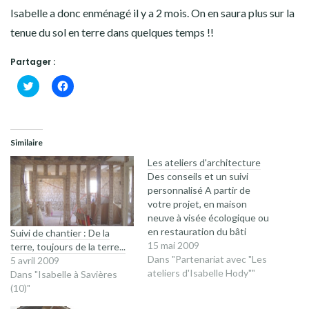
Isabelle a donc enménagé il y a 2 mois. On en saura plus sur la
tenue du sol en terre dans quelques temps !!
Partager :
Cliquez
Cliquez
pour
pour
partager
partager
sur
sur
Twitter(ouvre
Facebook(ouvre
dans
dans
une
une
Similaire
nouvelle
nouvelle
fenêtre)
fenêtre)
Les ateliers d'architecture
Des conseils et un suivi
personnalisé A partir de
votre projet, en maison
neuve à visée écologique ou
en restauration du bâti
Suivi de chantier : De la
ancien, Isabelle, Architecte,
15 mai 2009
terre, toujours de la terre...
se propose de vous
Dans "Partenariat avec "Les
5 avril 2009
accompagner dans vos
ateliers d'Isabelle Hody""
Dans "Isabelle à Savières
choix, le tout sous forme
(10)"
d'ateliers de réflexion. Notre