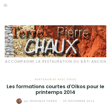
Aller
au
LES MATÉRIAUX QUE NOUS UTILISONS
contenu
LES PROCHAINS CHANTIERS
PARTICIPATIFS
CHANTIERS RÉALISÉS
ACCOMPAGNE LA RESTAURATION DU BÂTI ANCIEN
QUE PROPOSONS-NOUS ?
LES LIVRES
PARTENARIAT AVEC OÏKOS
Les formations courtes d'Oïkos pour le
printemps 2014
par
MONIQUE CERRO
/
20 DÉCEMBRE 2013