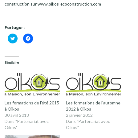
construction sur
www.oikos-ecoconstruction.com
Partager :
Cliquez
Cliquez
pour
pour
partager
partager
sur
sur
Twitter(ouvre
Facebook(ouvre
dans
dans
une
une
Similaire
nouvelle
nouvelle
fenêtre)
fenêtre)
Les formations de l'été 2015
Les formations de l'automne
à Oïkos
2012 à Oïkos
30 avril 2013
2 janvier 2012
Dans "Partenariat avec
Dans "Partenariat avec
Oïkos"
Oïkos"