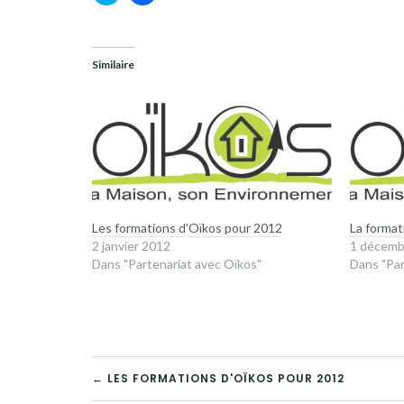
pour
pour
partager
partager
sur
sur
Twitter(ouvre
Facebook(ouvre
dans
dans
une
une
Similaire
nouvelle
nouvelle
fenêtre)
fenêtre)
Les formations d'Oïkos pour 2012
La forma
2 janvier 2012
1 décemb
Dans "Partenariat avec Oïkos"
Dans "Par
NAVIGATION
← LES FORMATIONS D'OÏKOS POUR 2012