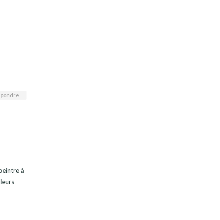
pondre
peintre à
 leurs