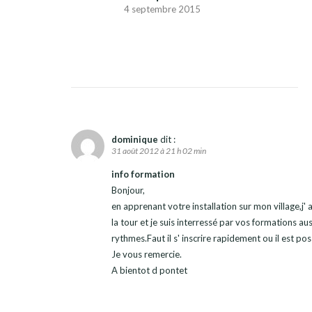
4 septembre 2015
dominique
dit :
31 août 2012 à 21 h 02 min
info formation
Bonjour,
en apprenant votre installation sur mon village,j' a
la tour et je suis interressé par vos formations au
rythmes.Faut il s' inscrire rapidement ou il est p
Je vous remercie.
A bientot d pontet