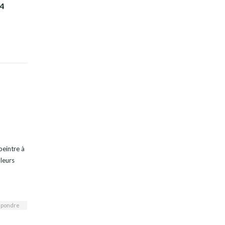
14
peintre à
 leurs
pondre