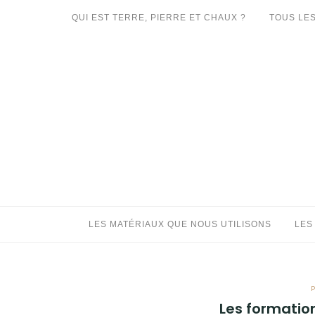
Aller
QUI EST TERRE, PIERRE ET CHAUX ?
TOUS LES
au
LES MATÉRIAUX QUE NOUS UTILISONS
contenu
LES PROCHAINS CHANTIERS
PARTICIPATIFS
CHANTIERS RÉALISÉS
QUE PROPOSONS-NOUS ?
LES LIVRES
LES MATÉRIAUX QUE NOUS UTILISONS
LES
Les formatio