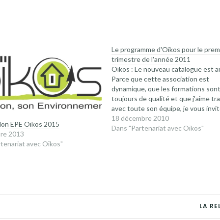
Le programme d'Oïkos pour le prem
trimestre de l'année 2011
Oïkos : Le nouveau catalogue est ar
Parce que cette association est
dynamique, que les formations son
toujours de qualité et que j'aime tra
avec toute son équipe, je vous invit
cliquer sur ce lien :
18 décembre 2010
tion EPE Oïkos 2015
catalogue_formation_oikos_1er_s
Dans "Partenariat avec Oïkos"
re 2013
tenariat avec Oïkos"
LA RE