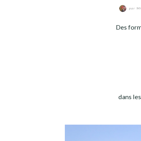
par
MO
Des form
dans le