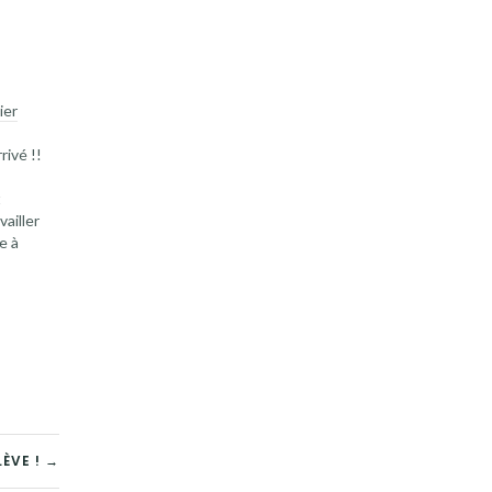
ier
rivé !!
t
vailler
e à
emestre_2011
LÈVE ! →