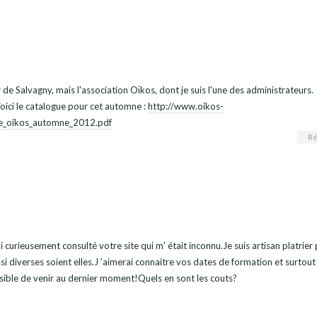
 de Salvagny, mais l'association Oïkos, dont je suis l'une des administrateurs.
Voici le catalogue pour cet automne :
http://www.oikos-
ue_oikos_automne_2012.pdf
Ré
i curieusement consulté votre site qui m' était inconnu.Je suis artisan platrier 
ssi diverses soient elles.J 'aimerai connaitre vos dates de formation et surtout
ossible de venir au dernier moment!Quels en sont les couts?