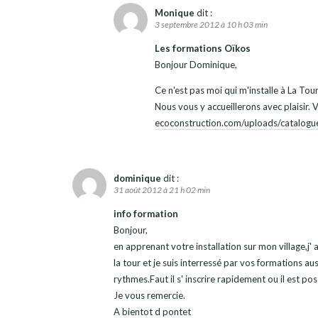
Monique
dit :
3 septembre 2012 à 10 h 03 min
Les formations Oïkos
Bonjour Dominique,
Ce n'est pas moi qui m'installe à La Tour
Nous vous y accueillerons avec plaisir. 
ecoconstruction.com/uploads/catalog
dominique
dit :
31 août 2012 à 21 h 02 min
info formation
Bonjour,
en apprenant votre installation sur mon village,j' a
la tour et je suis interressé par vos formations au
rythmes.Faut il s' inscrire rapidement ou il est p
Je vous remercie.
A bientot d pontet