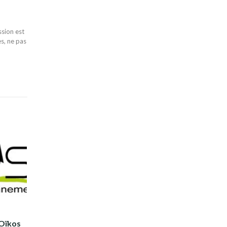
ssion est
es, ne pas
'Oïkos