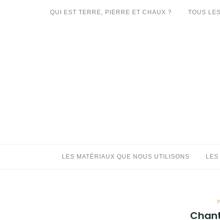
Aller
QUI EST TERRE, PIERRE ET CHAUX ?
TOUS LES
au
LES MATÉRIAUX QUE NOUS UTILISONS
contenu
LES PROCHAINS CHANTIERS
PARTICIPATIFS
CHANTIERS RÉALISÉS
QUE PROPOSONS-NOUS ?
LES LIVRES
LES MATÉRIAUX QUE NOUS UTILISONS
LES
Chant