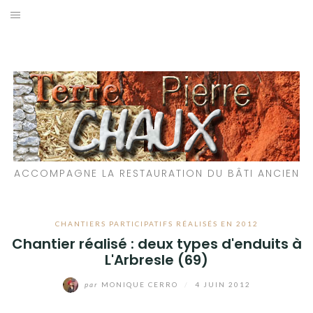
Aller
au
LES MATÉRIAUX QUE NOUS UTILISONS
contenu
LES PROCHAINS CHANTIERS
PARTICIPATIFS
CHANTIERS RÉALISÉS
ACCOMPAGNE LA RESTAURATION DU BÂTI ANCIEN
QUE PROPOSONS-NOUS ?
LES LIVRES
CHANTIERS PARTICIPATIFS RÉALISÉS EN 2012
Chantier réalisé : deux types d'enduits à
L'Arbresle (69)
par
MONIQUE CERRO
/
4 JUIN 2012