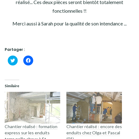
réalisé... Ces deux pièces seront bientôt totalement
fonctionnelles !!
Merci aussi à Sarah pour la qualité de son intendance ...
Partager :
Cliquez
Cliquez
pour
pour
partager
partager
sur
sur
Twitter(ouvre
Facebook(ouvre
dans
dans
une
une
Similaire
nouvelle
nouvelle
fenêtre)
fenêtre)
Chantier réalisé : formation
Chantier réalisé : encore des
express sur les enduits
enduits chez Olga et Pascal
terre paille chaux à St
(01)