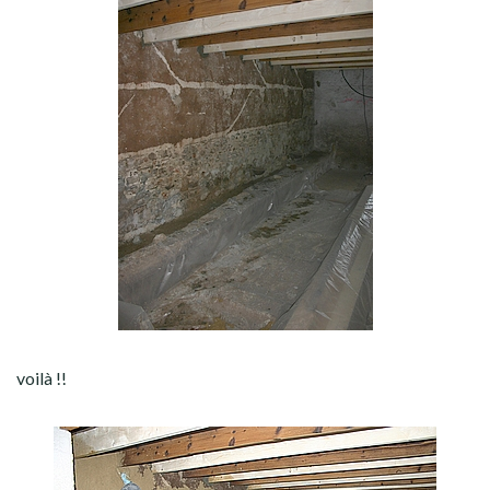
voilà !!