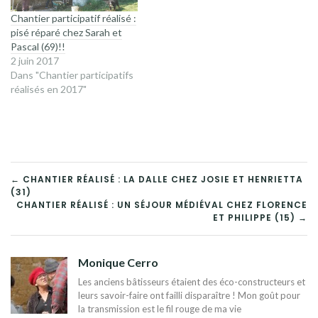
Chantier participatif réalisé :
pisé réparé chez Sarah et
Pascal (69)!!
2 juin 2017
Dans "Chantier participatifs
réalisés en 2017"
NAVIGATION
← CHANTIER RÉALISÉ : LA DALLE CHEZ JOSIE ET HENRIETTA
(31)
DE
CHANTIER RÉALISÉ : UN SÉJOUR MÉDIÉVAL CHEZ FLORENCE
ET PHILIPPE (15) →
L’ARTICLE
Monique Cerro
Les anciens bâtisseurs étaient des éco-constructeurs et
leurs savoir-faire ont failli disparaître ! Mon goût pour
la transmission est le fil rouge de ma vie