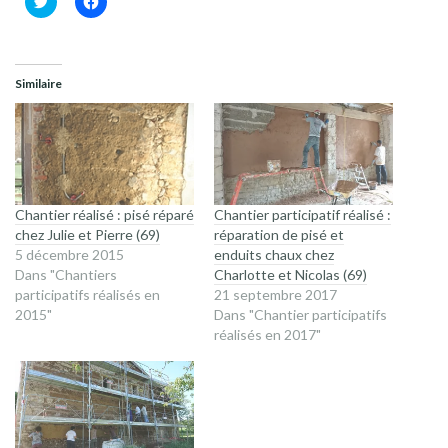
pour
pour
partager
partager
sur
sur
Twitter(ouvre
Facebook(ouvre
dans
dans
une
une
Similaire
nouvelle
nouvelle
fenêtre)
fenêtre)
Chantier réalisé : pisé réparé
Chantier participatif réalisé :
chez Julie et Pierre (69)
réparation de pisé et
5 décembre 2015
enduits chaux chez
Dans "Chantiers
Charlotte et Nicolas (69)
participatifs réalisés en
21 septembre 2017
2015"
Dans "Chantier participatifs
réalisés en 2017"