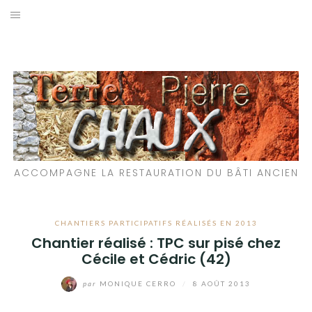
Aller
au
LES MATÉRIAUX QUE NOUS UTILISONS
contenu
LES PROCHAINS CHANTIERS
PARTICIPATIFS
CHANTIERS RÉALISÉS
ACCOMPAGNE LA RESTAURATION DU BÂTI ANCIEN
QUE PROPOSONS-NOUS ?
LES LIVRES
CHANTIERS PARTICIPATIFS RÉALISÉS EN 2013
Chantier réalisé : TPC sur pisé chez
Cécile et Cédric (42)
par
MONIQUE CERRO
/
8 AOÛT 2013