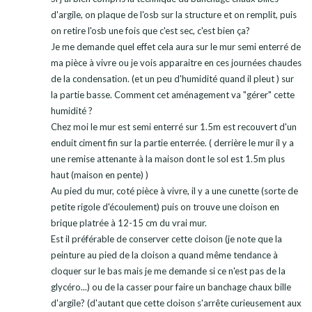
d'argile, on plaque de l'osb sur la structure et on remplit, puis
on retire l'osb une fois que c'est sec, c'est bien ça?
Je me demande quel effet cela aura sur le mur semi enterré de
ma pièce à vivre ou je vois apparaitre en ces journées chaudes
de la condensation. (et un peu d'humidité quand il pleut ) sur
la partie basse. Comment cet aménagement va "gérer" cette
humidité ?
Chez moi le mur est semi enterré sur 1.5m est recouvert d'un
enduit ciment fin sur la partie enterrée. ( derrière le mur il y a
une remise attenante à la maison dont le sol est 1.5m plus
haut (maison en pente) )
Au pied du mur, coté pièce à vivre, il y a une cunette (sorte de
petite rigole d'écoulement) puis on trouve une cloison en
brique platrée à 12-15 cm du vrai mur.
Est il préférable de conserver cette cloison (je note que la
peinture au pied de la cloison a quand même tendance à
cloquer sur le bas mais je me demande si ce n'est pas de la
glycéro...) ou de la casser pour faire un banchage chaux bille
d'argile? (d'autant que cette cloison s'arrête curieusement aux