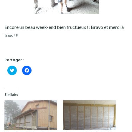
Encore un beau week-end bien fructueux !! Bravo et merci à
tous !!!
Partager :
Cliquez
Cliquez
pour
pour
partager
partager
sur
sur
Twitter(ouvre
Facebook(ouvre
dans
dans
une
une
Similaire
nouvelle
nouvelle
fenêtre)
fenêtre)