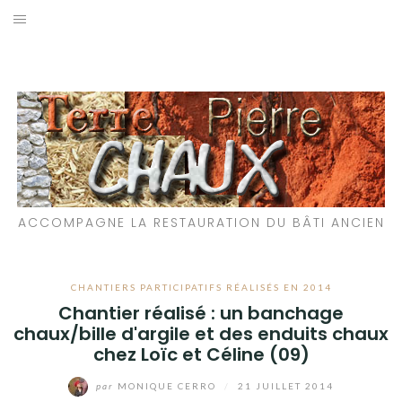
Aller
au
LES MATÉRIAUX QUE NOUS UTILISONS
contenu
LES PROCHAINS CHANTIERS
PARTICIPATIFS
CHANTIERS RÉALISÉS
ACCOMPAGNE LA RESTAURATION DU BÂTI ANCIEN
QUE PROPOSONS-NOUS ?
LES LIVRES
CHANTIERS PARTICIPATIFS RÉALISÉS EN 2014
Chantier réalisé : un banchage
chaux/bille d'argile et des enduits chaux
chez Loïc et Céline (09)
par
MONIQUE CERRO
/
21 JUILLET 2014