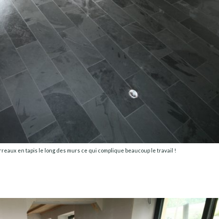
rreaux en tapis le long des murs ce qui complique beaucoup le travail !