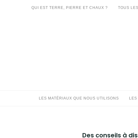
Aller
QUI EST TERRE, PIERRE ET CHAUX ?
TOUS LES
au
LES MATÉRIAUX QUE NOUS UTILISONS
contenu
LES PROCHAINS CHANTIERS
PARTICIPATIFS
CHANTIERS RÉALISÉS
QUE PROPOSONS-NOUS ?
LES LIVRES
LES MATÉRIAUX QUE NOUS UTILISONS
LES
Des conseils à di