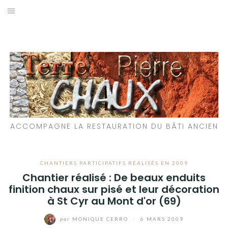
Aller
au
LES MATÉRIAUX QUE NOUS UTILISONS
contenu
LES PROCHAINS CHANTIERS
PARTICIPATIFS
CHANTIERS RÉALISÉS
ACCOMPAGNE LA RESTAURATION DU BÂTI ANCIEN
QUE PROPOSONS-NOUS ?
LES LIVRES
CHANTIERS PARTICIPATIFS RÉALISÉS EN 2009
Chantier réalisé : De beaux enduits
finition chaux sur pisé et leur décoration
à St Cyr au Mont d'or (69)
par
MONIQUE CERRO
/
6 MARS 2009