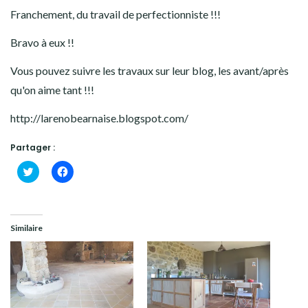
Franchement, du travail de perfectionniste !!!
Bravo à eux !!
Vous pouvez suivre les travaux sur leur blog, les avant/après
qu'on aime tant !!!
http://larenobearnaise.blogspot.com/
Partager :
Cliquez
Cliquez
pour
pour
partager
partager
sur
sur
Twitter(ouvre
Facebook(ouvre
dans
dans
une
une
Similaire
nouvelle
nouvelle
fenêtre)
fenêtre)