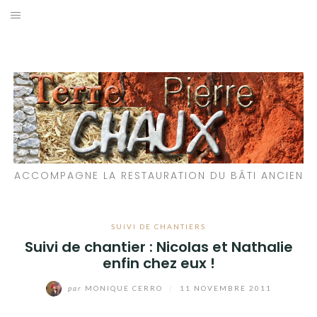
Aller
au
LES MATÉRIAUX QUE NOUS UTILISONS
contenu
LES PROCHAINS CHANTIERS
PARTICIPATIFS
CHANTIERS RÉALISÉS
ACCOMPAGNE LA RESTAURATION DU BÂTI ANCIEN
QUE PROPOSONS-NOUS ?
LES LIVRES
SUIVI DE CHANTIERS
Suivi de chantier : Nicolas et Nathalie
enfin chez eux !
par
MONIQUE CERRO
/
11 NOVEMBRE 2011