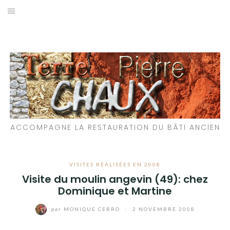
Aller
au
LES MATÉRIAUX QUE NOUS UTILISONS
contenu
LES PROCHAINS CHANTIERS
PARTICIPATIFS
CHANTIERS RÉALISÉS
ACCOMPAGNE LA RESTAURATION DU BÂTI ANCIEN
QUE PROPOSONS-NOUS ?
LES LIVRES
VISITES RÉALISÉES EN 2008
Visite du moulin angevin (49): chez
Dominique et Martine
par
MONIQUE CERRO
/
2 NOVEMBRE 2008