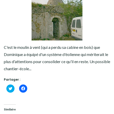
C'est le moulin à vent (qui a perdu sa cabine en bois) que
Dominique a équipé d'un système d'éolienne qui mériterait le
plus d'attentions pour consolider ce qu'il en reste. Un possible
chantier-école...
Partager :
Cliquez
Cliquez
pour
pour
partager
partager
sur
sur
Twitter(ouvre
Facebook(ouvre
dans
dans
une
une
Similaire
nouvelle
nouvelle