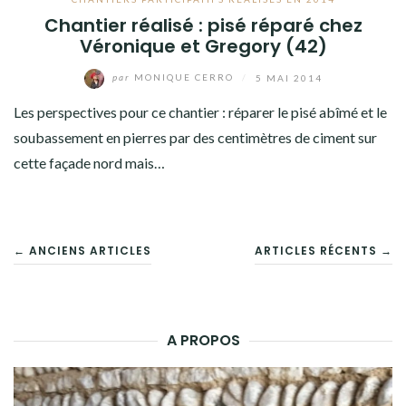
Chantier réalisé : pisé réparé chez
Véronique et Gregory (42)
par
MONIQUE CERRO
/
5 MAI 2014
Les perspectives pour ce chantier : réparer le pisé abîmé et le
soubassement en pierres par des centimètres de ciment sur
cette façade nord mais…
NAVIGATION
← ANCIENS ARTICLES
ARTICLES RÉCENTS →
DES
ARTICLES
A PROPOS