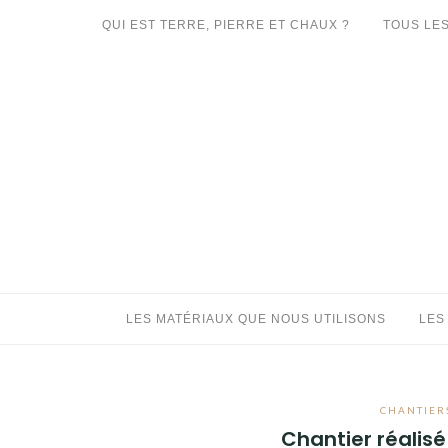
Aller
QUI EST TERRE, PIERRE ET CHAUX ?
TOUS LES
au
LES MATÉRIAUX QUE NOUS UTILISONS
contenu
LES PROCHAINS CHANTIERS
PARTICIPATIFS
CHANTIERS RÉALISÉS
QUE PROPOSONS-NOUS ?
LES LIVRES
LES MATÉRIAUX QUE NOUS UTILISONS
LES
CHANTIERS
Chantier réalisé