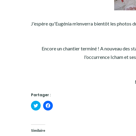
J'espère qu'Eugénia m'enverra bientôt les photos du 
Encore un chantier terminé ! A nouveau des sta
l'occurrence Icham et ses 
Partager :
Cliquez
Cliquez
pour
pour
partager
partager
sur
sur
Twitter(ouvre
Facebook(ouvre
dans
dans
une
une
Similaire
nouvelle
nouvelle