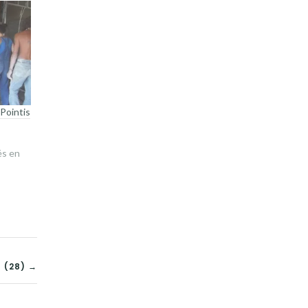
 Pointis
és en
 (28) →