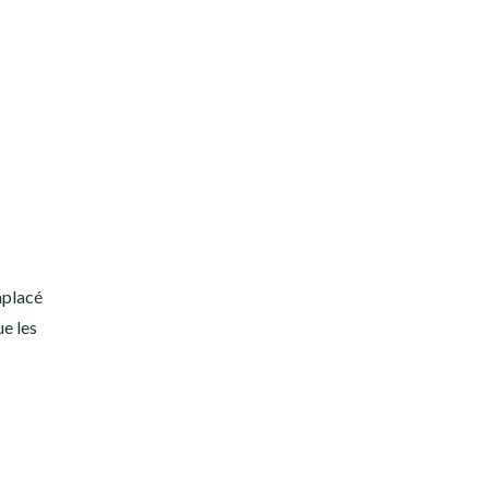
mplacé
ue les