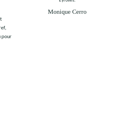
Monique Cerro
t
ef,
u pour