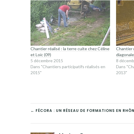
fenêtre)
fenêtre)
Chantier réalisé : la terre cuite chez Céline
Chantier r
et Loïc (09)
diagonale
5 décembre 2015
8 décemb
Dans "Chantiers participatifs réalisés en
Dans "Cha
2015"
2013"
NAVIGATION
← FÉCORA : UN RÉSEAU DE FORMATIONS EN RHÔ
DE