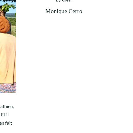
Monique Cerro
athieu,
Et il
en fait