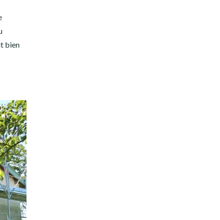
e
u
it bien