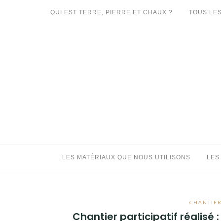
Aller
QUI EST TERRE, PIERRE ET CHAUX ?
TOUS LES
au
LES MATÉRIAUX QUE NOUS UTILISONS
contenu
LES PROCHAINS CHANTIERS
PARTICIPATIFS
CHANTIERS RÉALISÉS
QUE PROPOSONS-NOUS ?
LES LIVRES
LES MATÉRIAUX QUE NOUS UTILISONS
LES
CHANTIER
Chantier participatif réalisé 