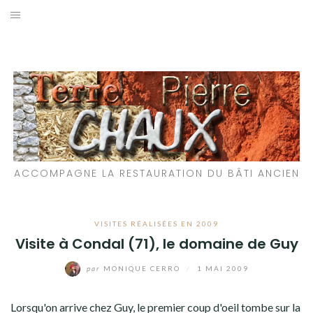
Aller
au
LES MATÉRIAUX QUE NOUS UTILISONS
contenu
LES PROCHAINS CHANTIERS
PARTICIPATIFS
CHANTIERS RÉALISÉS
ACCOMPAGNE LA RESTAURATION DU BÂTI ANCIEN
QUE PROPOSONS-NOUS ?
LES LIVRES
VISITES RÉALISÉES EN 2009
Visite à Condal (71), le domaine de Guy
par
MONIQUE CERRO
/
1 MAI 2009
Lorsqu'on arrive chez Guy, le premier coup d'oeil tombe sur la