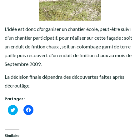
L'idée est donc d'organiser un chantier école, peut-être suivi
d'un chantier participatif, pour réaliser sur cette façade : soit
un enduit de fintion chaux , soit un colombage garni de terre
paille puis recouvert d'un enduit de finition chaux au mois de
Septembre 2009.
La décision finale dépendra des découvertes faites après
décroutâge.
Partager :
Cliquez
Cliquez
pour
pour
partager
partager
sur
sur
Twitter(ouvre
Facebook(ouvre
dans
dans
une
une
Similaire
nouvelle
nouvelle