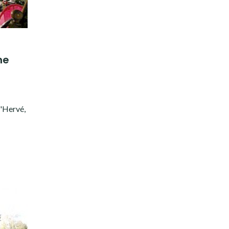
ne
d'Hervé,