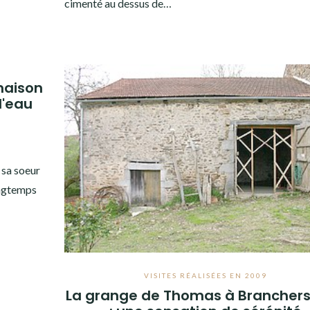
cimenté au dessus de…
 maison
l'eau
 sa soeur
ongtemps
VISITES RÉALISÉES EN 2009
La grange de Thomas à Branchers