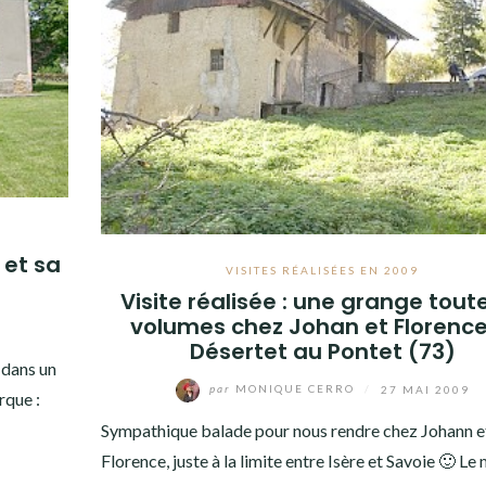
 et sa
VISITES RÉALISÉES EN 2009
Visite réalisée : une grange tout
volumes chez Johan et Florence
Désertet au Pontet (73)
 dans un
par
MONIQUE CERRO
/
27 MAI 2009
rque :
Sympathique balade pour nous rendre chez Johann e
Florence, juste à la limite entre Isère et Savoie 🙂 Le 