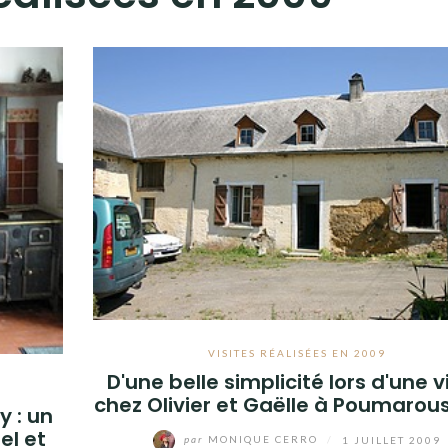
VISITES RÉALISÉES EN 2009
D'une belle simplicité lors d'une v
chez Olivier et Gaëlle à Poumarou
y : un
el et
par
MONIQUE CERRO
/
1 JUILLET 2009