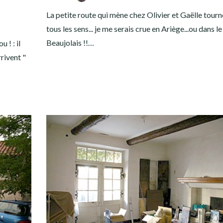
La petite route qui mène chez Olivier et Gaëlle tour
9
tous les sens... je me serais crue en Ariège...ou dans l
Beaujolais !!…
 ! : il
rrivent "