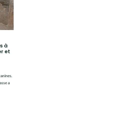
s à
r et
anines.
asse a