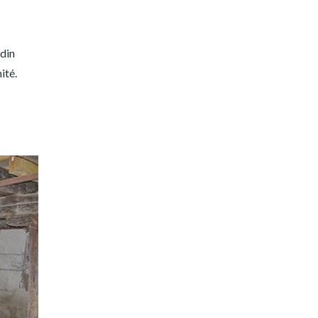
rdin
ité.