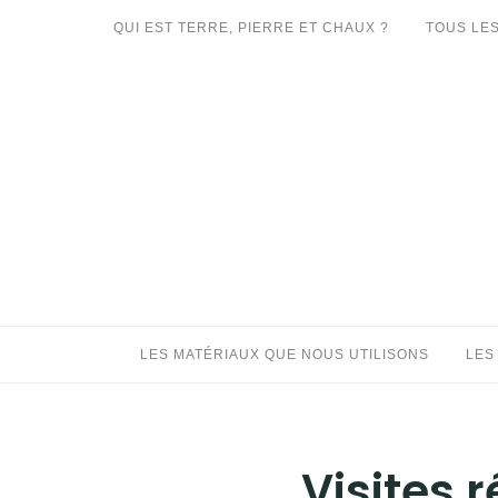
Aller
QUI EST TERRE, PIERRE ET CHAUX ?
TOUS LES
au
LES MATÉRIAUX QUE NOUS UTILISONS
contenu
LES PROCHAINS CHANTIERS
PARTICIPATIFS
CHANTIERS RÉALISÉS
QUE PROPOSONS-NOUS ?
LES LIVRES
LES MATÉRIAUX QUE NOUS UTILISONS
LES
Visites 