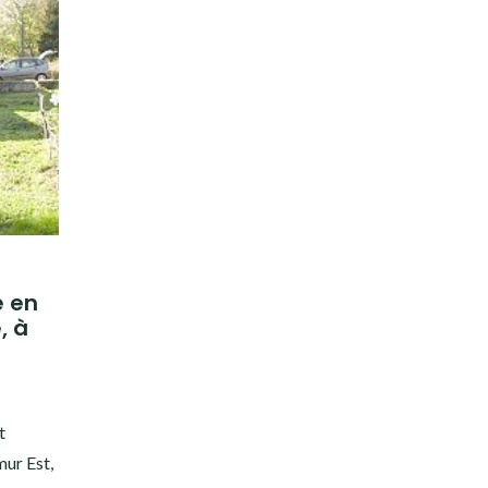
e en
, à
t
mur Est,