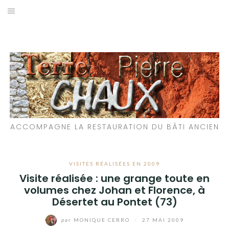
Aller
au
LES MATÉRIAUX QUE NOUS UTILISONS
contenu
LES PROCHAINS CHANTIERS
PARTICIPATIFS
CHANTIERS RÉALISÉS
ACCOMPAGNE LA RESTAURATION DU BÂTI ANCIEN
QUE PROPOSONS-NOUS ?
LES LIVRES
VISITES RÉALISÉES EN 2009
Visite réalisée : une grange toute en
volumes chez Johan et Florence, à
Désertet au Pontet (73)
par
MONIQUE CERRO
/
27 MAI 2009