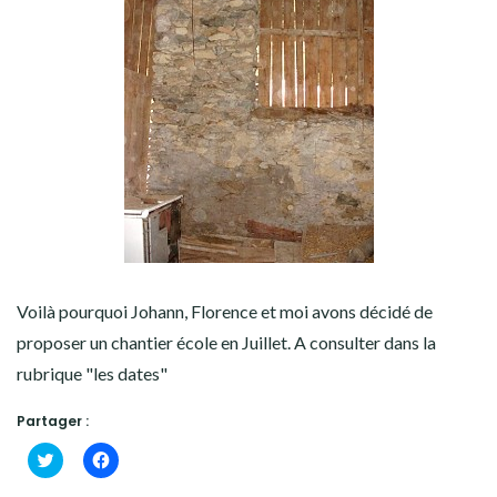
Voilà pourquoi Johann, Florence et moi avons décidé de
proposer un chantier école en Juillet. A consulter dans la
rubrique "les dates"
Partager :
Cliquez
Cliquez
pour
pour
partager
partager