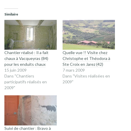
sur
sur
Twitter(ouvre
Facebook(ouvre
dans
dans
une
une
Similaire
nouvelle
nouvelle
fenêtre)
fenêtre)
Chantier réalisé : Il a fait
Quelle vue !! Visite chez
chaux à Vacqueyras (84)
Christophe et Théodora à
pour les enduits chaux
Ste Croix en Jarez (42)
15 juin 2009
7 mars 2009
Dans "Chantiers
Dans "Visites réalisées en
participatifs réalisés en
2009"
2009"
Suivi de chantier : Bravo à